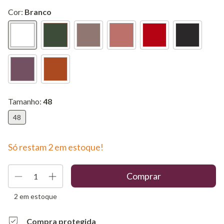
Cor:
Branco
Tamanho:
48
48
Só restam
2
em estoque!
2
em estoque
Compra protegida