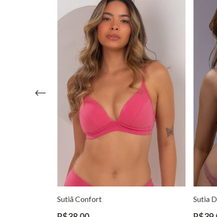
Sutiã Confort
Sutia 
R$38,00
R$39,