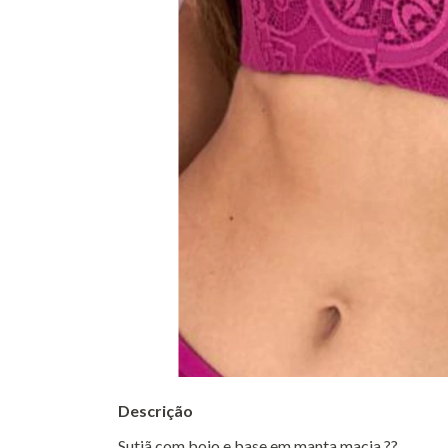
Descrição
Sutiã com bojo e base em manta macia ??