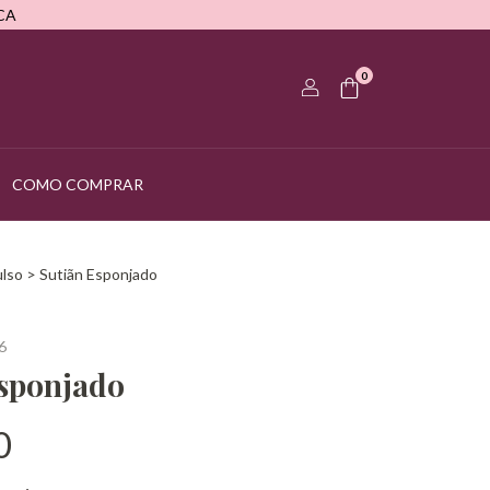
CA
0
COMO COMPRAR
ulso
>
Sutiãn Esponjado
6
Esponjado
0