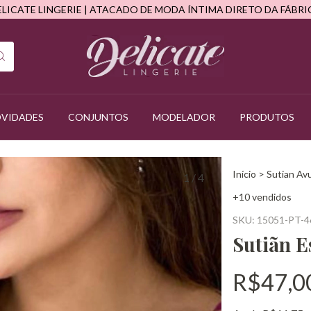
ELICATE LINGERIE | ATACADO DE MODA ÍNTIMA DIRETO DA FÁBRI
VIDADES
CONJUNTOS
MODELADOR
PRODUTOS
Início
>
Sutian Av
1
/
4
+10 vendidos
SKU:
15051-PT-4
Sutiãn 
R$47,0