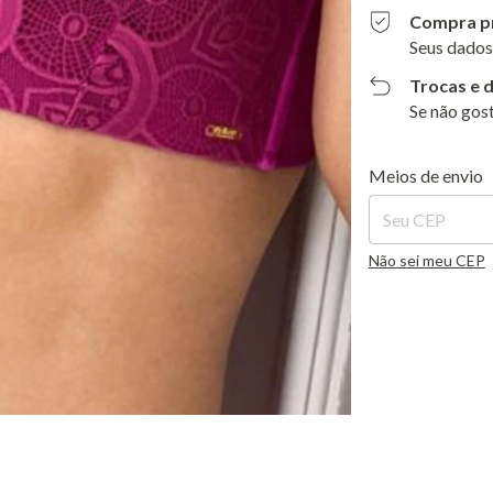
Compra p
Seus dados
Trocas e 
Se não gost
Entregas para o C
Meios de envio
Não sei meu CEP