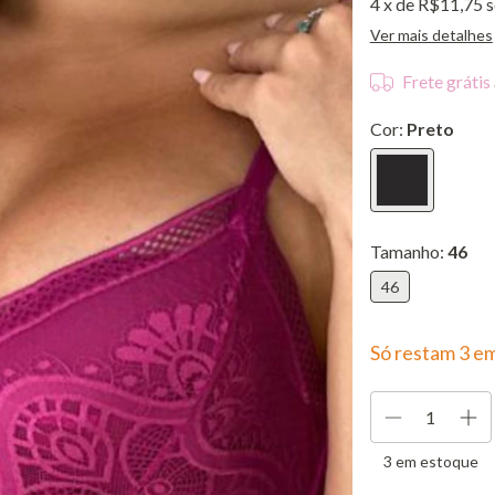
4
x de
R$11,75
s
Ver mais detalhes
Frete grátis
Cor:
Preto
Tamanho:
46
46
Só restam
3
em
3
em estoque