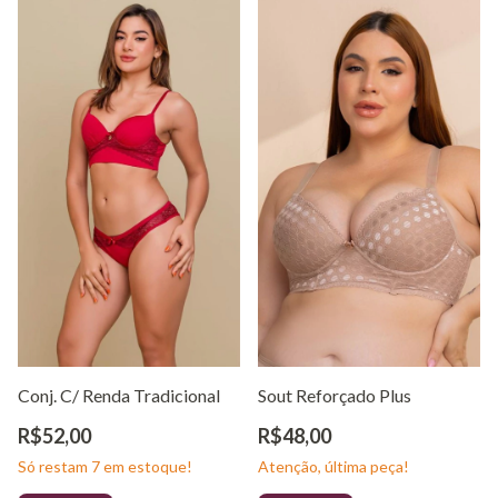
Conj. C/ Renda Tradicional
Sout Reforçado Plus
R$52,00
R$48,00
Só restam
7
em estoque!
Atenção, última peça!