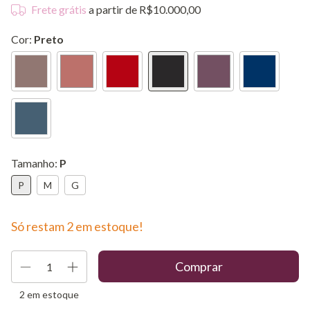
Frete grátis
a partir de
R$10.000,00
Cor:
Preto
Tamanho:
P
P
M
G
Só restam
2
em estoque!
2
em estoque