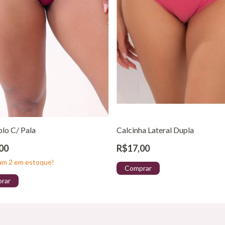
plo C/ Pala
Calcinha Lateral Dupla
00
R$17,00
tam
2
em estoque!
Comprar
rar