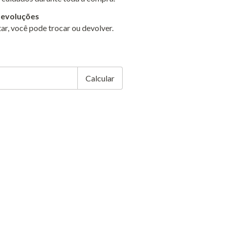
devoluções
ar, você pode trocar ou devolver.
EP:
Alterar CEP
Calcular