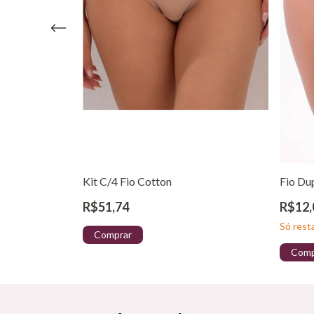
n
Kit C/4 Fio Cotton
Fio Du
R$51,74
R$12,
Só res
Comprar
Comp