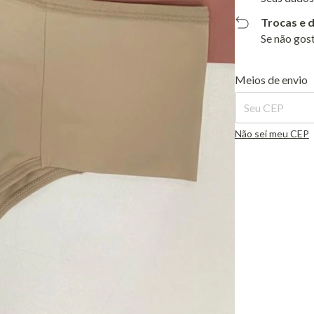
Trocas e 
Se não gost
Entregas para o C
Meios de envio
Não sei meu CEP