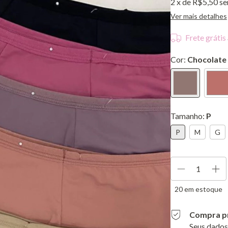
2
x de
R$5,50
se
Ver mais detalhes
Frete grátis
Cor:
Chocolate
Tamanho:
P
P
M
G
20
em estoque
Compra p
Seus dados