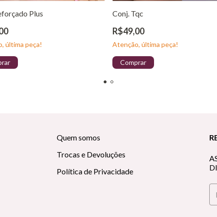
eforçado Plus
Conj. Tqc
00
R$49,00
, última peça!
Atenção, última peça!
rar
Comprar
Quem somos
R
Trocas e Devoluções
A
D
Política de Privacidade