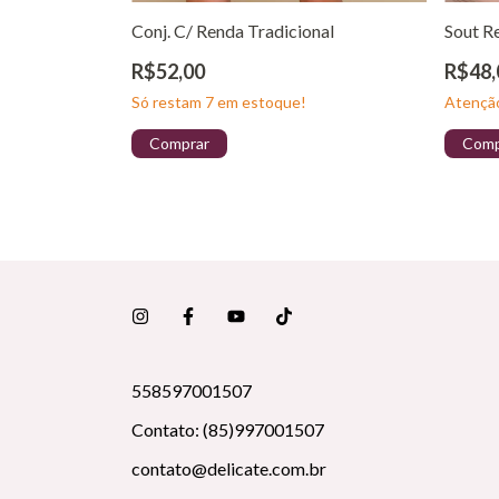
Conj. C/ Renda Tradicional
Sout R
R$52,00
R$48,
Só restam
7
em estoque!
Atenção
Comprar
Comp
558597001507
Contato: (85)997001507
contato@delicate.com.br