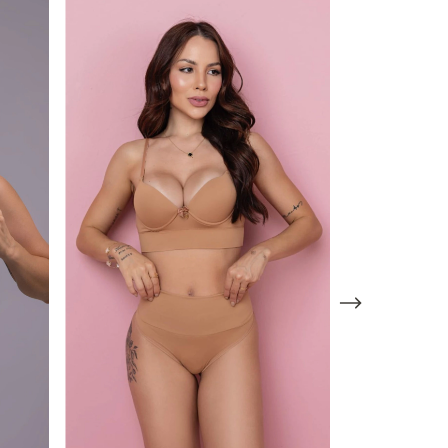
Sutiã Amamen
R$38,00
Atenção, última
Comprar