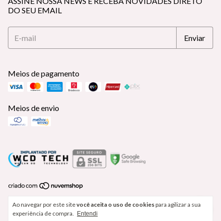
ASSINE NOSSA NEWS E RECEBA NOVIDADES DIRETO
DO SEU EMAIL
Meios de pagamento
Meios de envio
Copyright Delicate Lingerie - 18313537000177 - 2026. Todos os
Ao navegar por este site
você aceita o uso de cookies
para agilizar a sua
direitos reservados.
experiência de compra.
Entendi