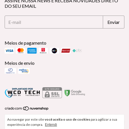
ASSINE NOSSA NEWS E RECEBA NOVIDADES DIRETO
DO SEU EMAIL
Meios de pagamento
Meios de envio
Copyright Delicate Lingerie - 18313537000177 - 2026. Todos os
Ao navegar por este site
você aceita o uso de cookies
para agilizar a sua
direitos reservados.
experiência de compra.
Entendi